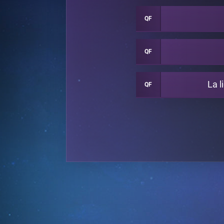
QF
QF
La l
QF