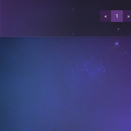
0
A26
«
1
»
3
A18
2
A29
0
A22
2
A25