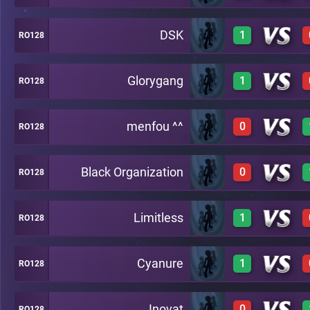
DSK
1
RO128
1
A5
Glorygang
1
RO128
1
A5
menfou ^^
0
RO128
1
A5
Black Organization
0
RO128
0
A5
Limitless
1
RO128
0
A5
Cyanure
1
RO128
1
A5
Inovat
0
RO128