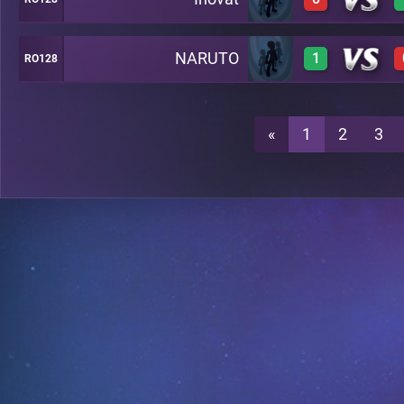
1
A5
NARUTO
1
RO128
0
A5
1
A5
«
1
2
3