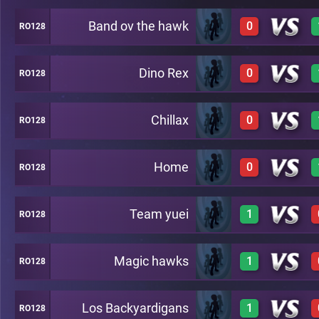
Band ov the hawk
0
RO128
1
A5
Dino Rex
0
RO128
0
A5
Chillax
0
RO128
0
A5
Home
0
RO128
0
A5
Team yuei
1
RO128
0
A5
Magic hawks
1
RO128
1
A5
Los Backyardigans
1
RO128
1
A5