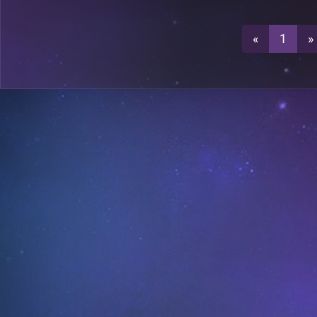
1
A26
«
1
»