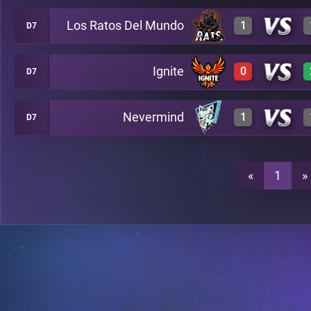
Los Ratos Del Mundo
1
D7
0
A26
Ignite
0
D7
3
A26
0
A26
Nevermind
1
D7
0
A26
0
A26
3
A26
«
1
»
0
A26
0
A26