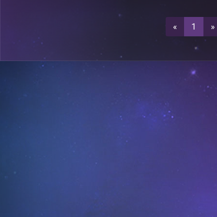
3
A18
«
1
»
0
A18
0
A26