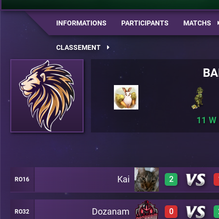
INFORMATIONS
PARTICIPANTS
MATCHS
CLASSEMENT
BA
11
Kai
2
RO16
Dozanam
0
RO32
3
A26