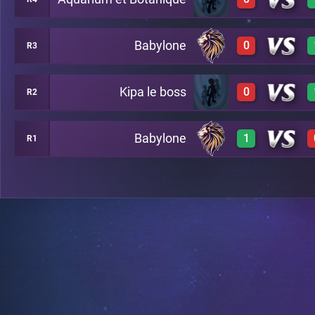
3
A2
Babylone
0
R3
0
A6
Kipa le boss
0
R2
0
A7
Babylone
1
R1
0
B8
2
A13