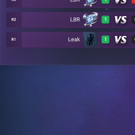
3
B6
LBR
1
R2
3
B7
Leak
1
R1
3
C8
3
B13