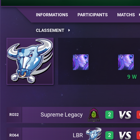
INFORMATIONS
PARTICIPANTS
MATCHS
CLASSEMENT
9
Supreme Legacy
2
RO32
LBR
2
RO64
3
A20