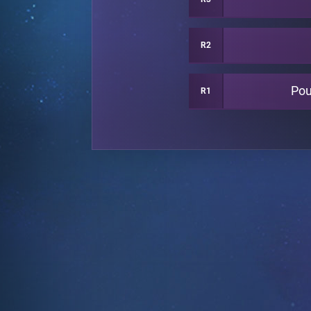
R2
Pou
R1