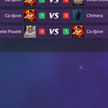
3
0
A6
Ca djove
Chimera
1
0
3
0
A7
ete Pouete
Ca djove
0
1
2
0
A8
0
3
A13