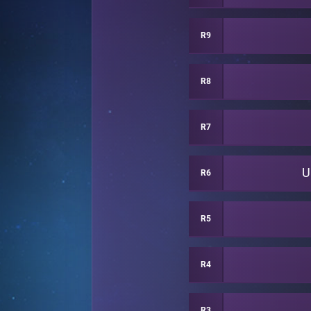
R9
R8
R7
U
R6
R5
R4
R3