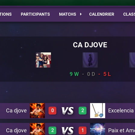
TIONS
PARTICIPANTS
MATCHS
CALENDRIER
CLAS
CA DJOVE
9
0
5
Ca djove
Excelencia
0
2
Ca djove
Paix et Am
2
1
0
3
A20