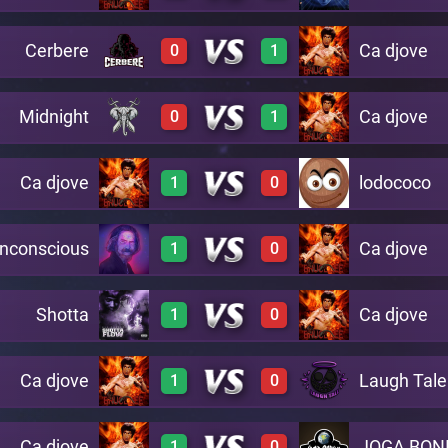
Cerbere
Ca djove
0
1
3
0
A22
0
3
A20
Midnight
Ca djove
0
1
0
3
A15
0
3
A22
Ca djove
lodococo
1
0
A24
0
3
A3
nconscious
Ca djove
1
0
3
0
A19
2
0
A17
Shotta
Ca djove
1
0
3
0
A4
Ca djove
Laugh Tale
1
0
3
0
A2
Ca djove
JOGA BON
1
0