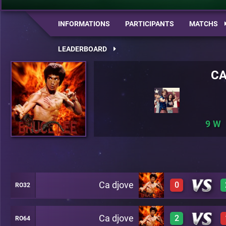
INFORMATIONS
PARTICIPANTS
MATCHS
LEADERBOARD
CA
9
Ca djove
0
RO32
Ca djove
2
RO64
0
A20