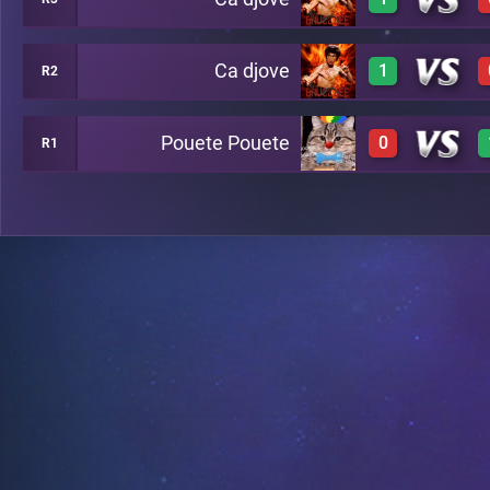
3
A6
Ca djove
1
R2
3
A7
Pouete Pouete
0
R1
2
A8
0
A13