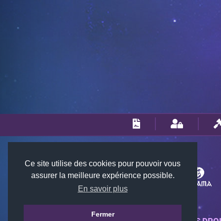
Ce site utilise des cookies pour pouvoir vous
assurer la meilleure expérience possible.
En savoir plus
Fermer