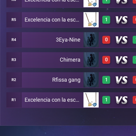
A19
0
A17
Excelencia con la escoba
1
R5
2
A4
3Eya-Nine
0
R4
3
A2
Chimera
0
R3
0
B6
Rfissa gang
1
R2
0
B7
Excelencia con la escoba
1
R1
3
A8
2
A13