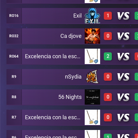
Exil
1
RO16
3
A21
3
A29
Ca djove
0
RO32
0
A26
3
A21
Excelencia con la escoba
2
RO64
A27
0
A20
3
A26
nSydia
0
R9
A14
3
A22
0
A20
56 Nights
0
R8
0
A25
0
A15
3
A22
Excelencia con la escoba
0
R7
A24
0
A3
Excelencia con la escoba
1
R6