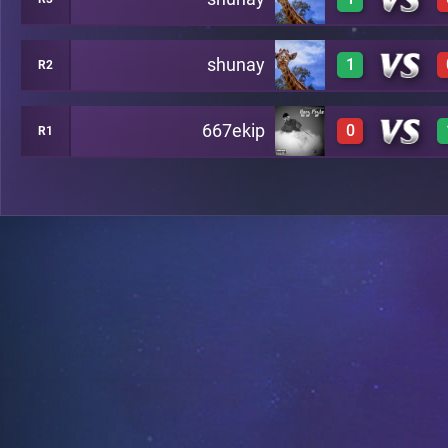
3
A6
shunay
1
R2
2
A7
667ekip
0
R1
2
B8
0
C13