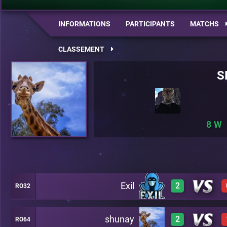
INFORMATIONS
PARTICIPANTS
MATCHS
CLASSEMENT
S
8
Exil
2
RO32
shunay
2
RO64
2
A20