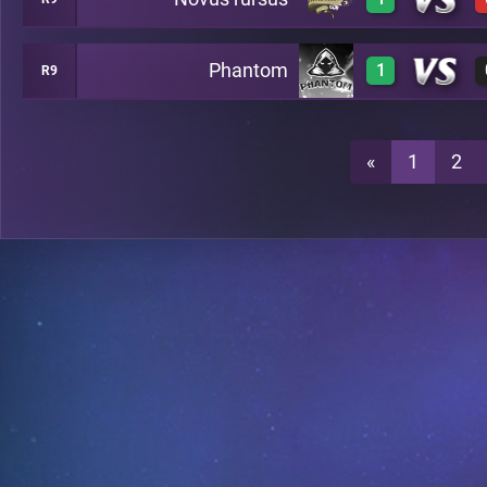
0
A19
Phantom
1
R9
2
A19
3
A19
«
1
2