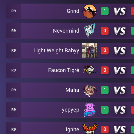
Grind
1
R9
0
A19
Nevermind
0
R9
2
A19
Light Weight Babyy
0
R9
0
A19
Faucon Tigré
0
R9
0
A19
Mafia
1
R9
0
A19
yepyep
1
R9
3
A19
Ignite
0
R9
3
A19