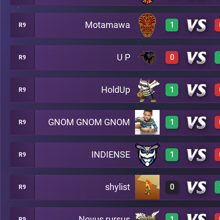
Motamawa
1
R9
0
A19
U P
0
R9
3
A19
HoldUp
1
R9
0
A19
GNOM GNOM GNOM
1
R9
2
A19
INDIENSE
1
R9
3
A19
shylist
0
R9
3
A19
Novus rursus
1
R9