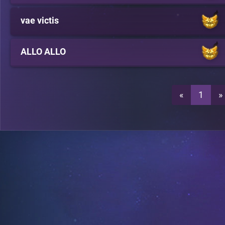
vae victis
ALLO ALLO
«
1
»