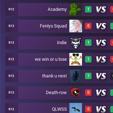
Academy
1
R12
0
A13
Fenlys Squad
0
R12
3
A13
Indie
1
R12
0
A13
we win or u lose
1
R12
3
A13
thank u next
1
R12
3
A13
Death-row
0
R12
3
A13
QLWSS
0
R12
0
A13