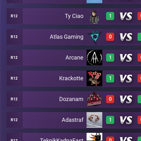
Ty Ciao
1
R12
0
A13
Atlas Gaming
0
R12
3
A13
Arcane
1
R12
0
A13
Krackotte
1
R12
3
A13
Dozanam
0
R12
2
A13
Adastraf
1
R12
0
A13
TeknikKadnaFast
0
R12