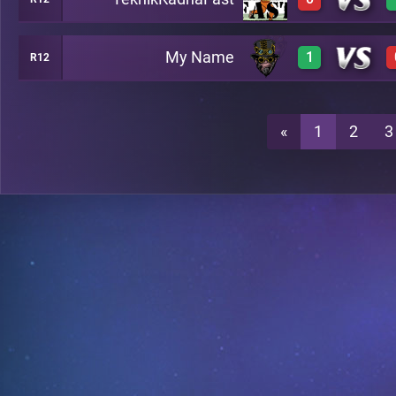
3
A13
My Name
1
R12
0
A13
2
A13
«
1
2
3