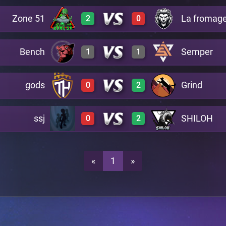
Zone 51
La fromage
2
0
0
3
A29
Bench
Semper
1
1
2
0
A29
0
3
A29
gods
Grind
0
2
3
0
A29
3
0
A29
ssj
SHILOH
0
2
0
3
A29
0
2
A29
0
2
A29
«
1
»
0
3
A29
0
3
A29