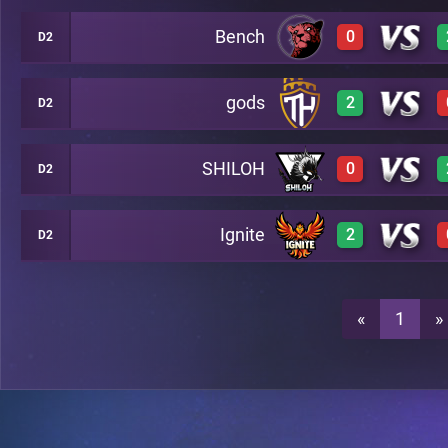
Bench
0
D2
3
A23
gods
2
D2
0
A23
3
A23
SHILOH
0
D2
3
A23
0
A23
Ignite
2
D2
0
A23
3
A23
3
A23
«
1
»
0
A23
3
A23