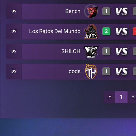
Bench
1
D5
0
A20
Los Ratos Del Mundo
2
D5
0
A20
3
A20
SHILOH
1
D5
3
A20
3
A20
gods
1
D5
0
A20
3
A20
3
A20
«
1
»
3
A20
0
A20