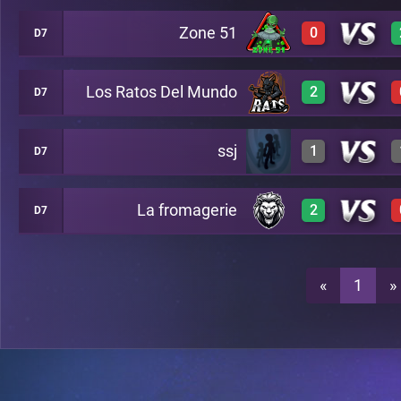
Zone 51
0
D7
0
A22
Los Ratos Del Mundo
2
D7
0
A22
0
A22
ssj
1
D7
3
A22
0
A22
La fromagerie
2
D7
3
A22
3
A22
3
A22
«
1
»
0
A22
3
A22