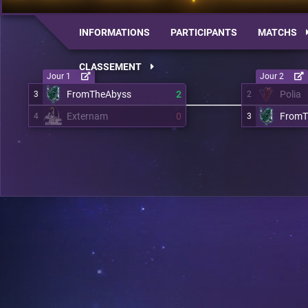
INFORMATIONS
PARTICIPANTS
MATCHS
CLASSEMENT
Jour 1
Jour 2
FromTheAbyss
2
Polia
3
2
Externam
0
FromT
4
3