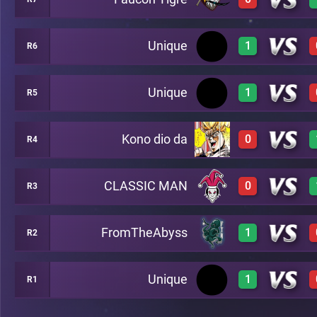
0
A16
Unique
1
R6
0
A8
Unique
1
R5
3
A17
Kono dio da
0
R4
3
A10
CLASSIC MAN
0
R3
0
A13
FromTheAbyss
1
R2
0
A14
Unique
1
R1
3
A15