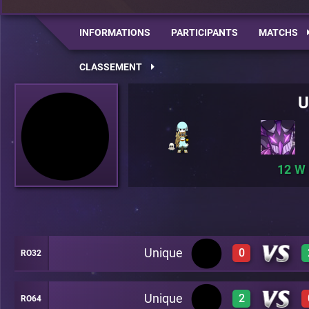
INFORMATIONS
PARTICIPANTS
MATCHS
CLASSEMENT
U
12
Unique
0
RO32
Unique
2
RO64
0
A28