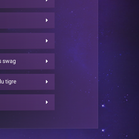
s swag
u tigre