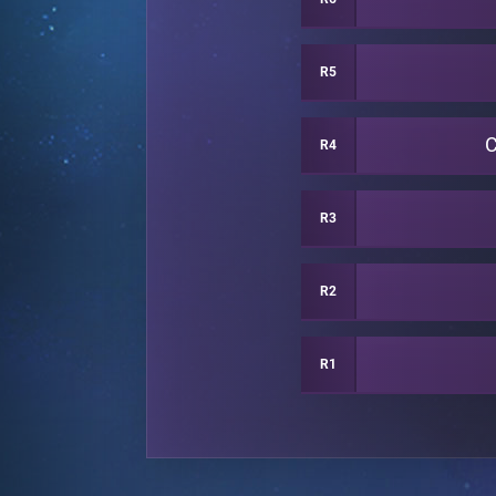
R5
C
R4
R3
R2
R1