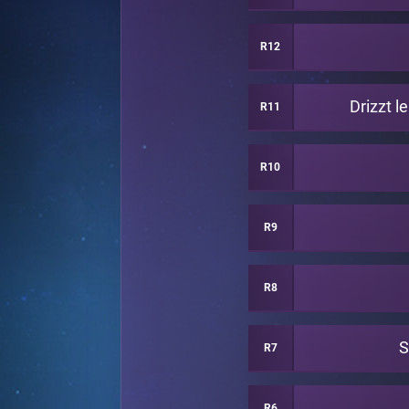
R12
Drizzt l
R11
R10
R9
R8
S
R7
R6