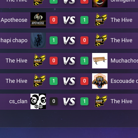
0
3
A8
Apotheose
The Hive
0
1
3
0
B17
hapi chapo
The Hive
1
0
0
3
B10
The Hive
Muchacho
0
1
2
0
A13
The Hive
Escouade d
1
0
0
3
A14
cs_clan
The Hive
0
1
3
0
A15
0
3
A4