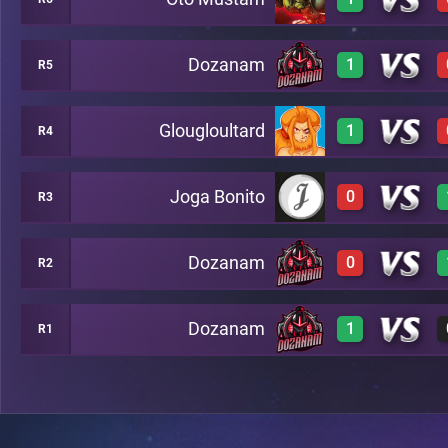
0
C8
Dozanam
1
R5
3
B17
Glougloultard
1
R4
2
C10
Joga Bonito
0
R3
2
B13
Dozanam
0
R2
0
B14
Dozanam
1
R1
0
A15
3
C4