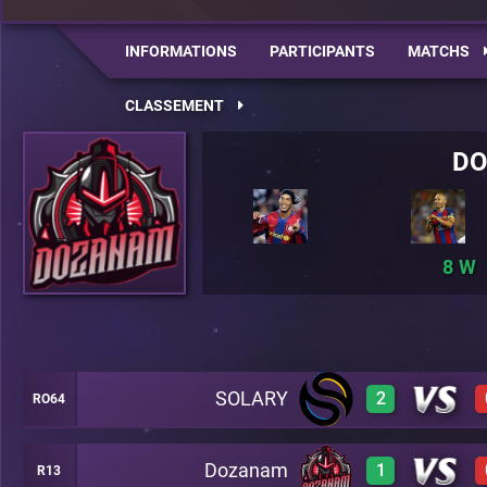
INFORMATIONS
PARTICIPANTS
MATCHS
CLASSEMENT
D
8
SOLARY
2
RO64
Dozanam
1
R13
3
A20