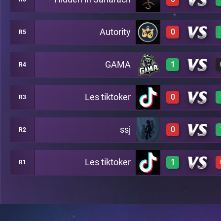
0
A8
Autority
0
R5
0
A17
GAMA
1
R4
0
B10
Les tiktoker
0
R3
3
A13
ssj
0
R2
0
A14
Les tiktoker
1
R1
0
A15
3
B4