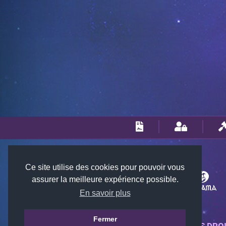
Ce site utilise des cookies pour pouvoir vous
assurer la meilleure expérience possible.
En savoir plus
Fermer