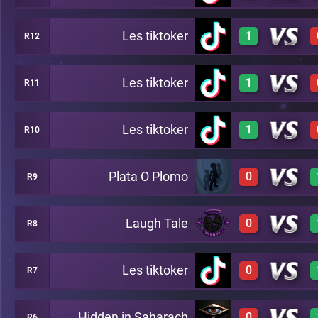
Les tiktoker
1
R12
3
A11
1
A20
Les tiktoker
1
R11
3
A7
Les tiktoker
1
R10
0
A25
3
A12
Plata O Plomo
0
R9
2
A3
Laugh Tale
0
R8
0
A5
Les tiktoker
0
R7
0
A16
Hidden in Saharach
0
R6