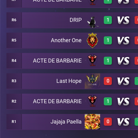
0
A16
DRIP
1
R6
3
A8
Another One
1
R5
3
A17
ACTE DE BARBARIE
1
R4
3
A10
Last Hope
0
R3
3
A13
ACTE DE BARBARIE
1
R2
0
A14
Jajaja Paella
0
R1
3
B15