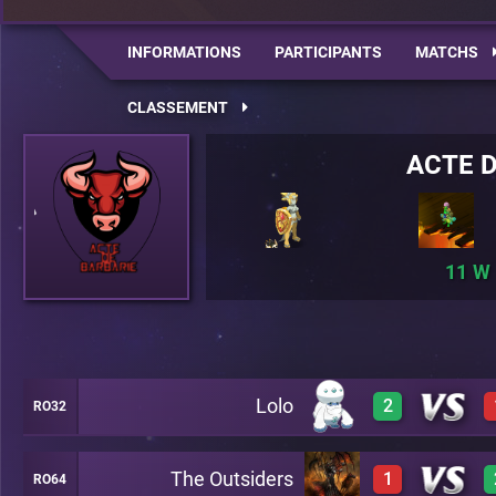
INFORMATIONS
PARTICIPANTS
MATCHS
CLASSEMENT
ACTE D
11
Lolo
2
RO32
The Outsiders
1
RO64
0
A28