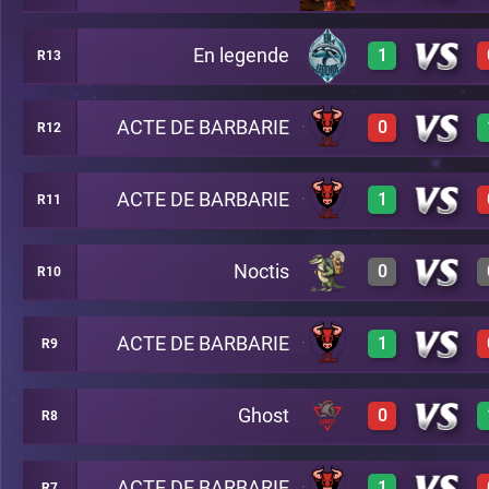
En legende
1
R13
2
A20
2
A28
ACTE DE BARBARIE
0
R12
3
A11
0
A20
ACTE DE BARBARIE
1
R11
3
A27
0
A7
Noctis
0
R10
0
A25
3
A12
ACTE DE BARBARIE
1
R9
2
A3
Ghost
0
R8
3
A5
ACTE DE BARBARIE
1
R7