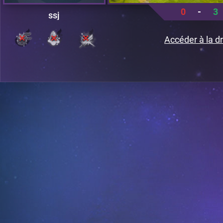
0
-
3
ssj
Accéder à la dr