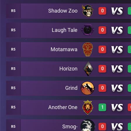
Shadow Zoo
0
R5
0
A10
Laugh Tale
0
R5
0
A10
Motamawa
0
R5
0
A10
Horizon
0
R5
0
A10
Grind
0
R5
0
A10
Another One
1
R5
1
A10
Smog-
0
R5
3
A10