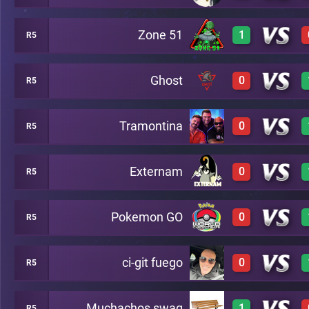
Zone 51
1
R5
0
A10
Ghost
0
R5
2
A10
Tramontina
0
R5
0
A10
Externam
0
R5
0
A10
Pokemon GO
0
R5
0
A10
ci-git fuego
0
R5
0
A10
Muchachos swag
1
R5