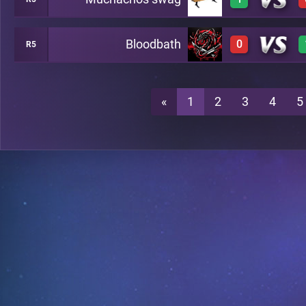
0
A10
Bloodbath
0
R5
3
A10
0
A10
«
1
2
3
4
5