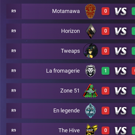
Motamawa
0
R9
3
A5
Horizon
0
R9
0
A5
Tweaps
0
R9
0
A5
La fromagerie
1
R9
0
A5
Zone 51
0
R9
3
A5
En legende
0
R9
0
A5
The Hive
0
R9
0
A5