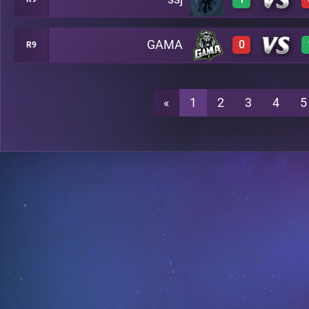
3
A5
GAMA
0
R9
3
A5
0
A5
«
1
2
3
4
5