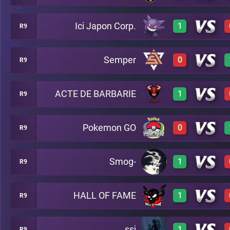
Ici Japon Corp.
1
R9
0
A5
Semper
0
R9
3
A5
ACTE DE BARBARIE
1
R9
0
A5
Pokemon GO
0
R9
3
A5
Smog-
1
R9
0
A5
HALL OF FAME
1
R9
3
A5
ssj
1
R9