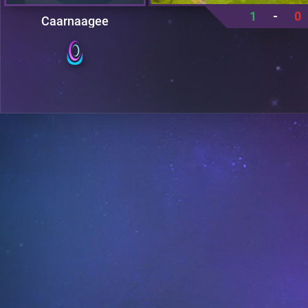
1
-
0
Caarnaagee