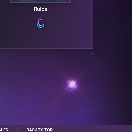
Rulos
T
ALES
BACK TO TOP