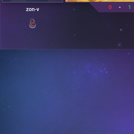
0
-
1
zon-v