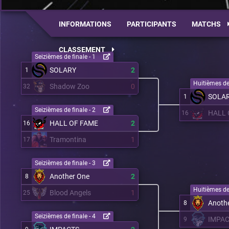
INFORMATIONS
PARTICIPANTS
MATCHS
CLASSEMENT
Seizièmes de finale - 1
SOLARY
2
1
Huitièmes de 
Shadow Zoo
0
32
SOLA
1
Seizièmes de finale - 2
HALL 
16
HALL OF FAME
2
16
Tramontina
1
17
Seizièmes de finale - 3
Another One
2
8
Huitièmes de 
Blood Angels
1
25
Anoth
8
Seizièmes de finale - 4
IMPA
9