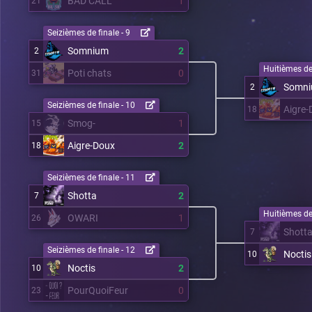
BAD CALL
1
21
Seizièmes de finale - 9
Somnium
2
2
Huitièmes de 
Poti chats
0
31
Somn
2
Seizièmes de finale - 10
Aigre-
18
Smog-
1
15
Aigre-Doux
2
18
Seizièmes de finale - 11
Shotta
2
7
Huitièmes de 
OWARI
1
26
Shott
7
Seizièmes de finale - 12
Noctis
10
Noctis
2
10
PourQuoiFeur
0
23