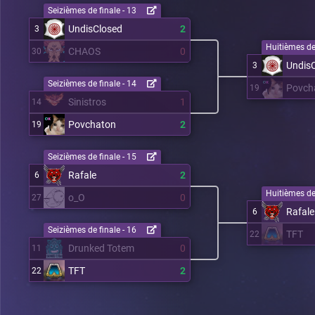
Seizièmes de finale - 13
UndisClosed
2
3
Huitièmes de 
CHAOS
0
30
Undis
3
Seizièmes de finale - 14
Povch
19
Sinistros
1
14
Povchaton
2
19
Seizièmes de finale - 15
Rafale
2
6
Huitièmes de 
o_O
0
27
Rafale
6
Seizièmes de finale - 16
TFT
22
Drunked Totem
0
11
TFT
2
22