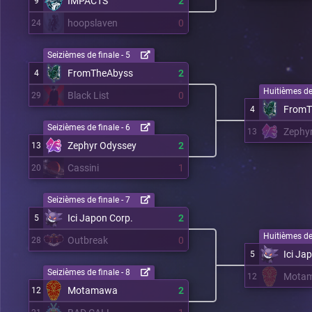
IMPACTS
2
9
hoopslaven
0
24
Seizièmes de finale - 5
FromTheAbyss
2
4
Huitièmes de 
Black List
0
29
FromT
4
Seizièmes de finale - 6
Zephy
13
Zephyr Odyssey
2
13
Cassini
1
20
Seizièmes de finale - 7
Ici Japon Corp.
2
5
Huitièmes de 
Outbreak
0
28
Ici Ja
5
Seizièmes de finale - 8
Mota
12
Motamawa
2
12