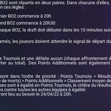
BO2 sont répartis en deux paires. Dans chacune d’elles, 
n ces règles :
emier BO2 commence à 20h
econd BO2 commence à 20h30
aque BO2, la draft doit débuter dans les 10 minutes suiv
amés, les joueurs doivent attendre le signal de départ d
ts Tournois et une défaite aucun (chaque affrontement 
ter au total). Des Points Additionnels sont également d
ont dans l'ordre de priorité : Points Tournois > Résult
 de morts) > Points Additionnels > Classement moyen de
es sont à égalité en Points Tournois, le critère du résulta
s contre toutes les autres équipes à égalité.
nt lieu au besoin le 24/04/22 à 20h.