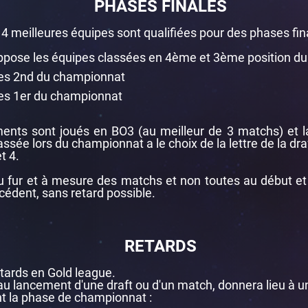
PHASES FINALES
 4 meilleures équipes sont qualifiées pour des phases fin
ppose les équipes classées en 4ème et 3ème position d
les 2nd du championnat
les 1er du championnat
ents sont joués en BO3 (au meilleur de 3 matchs) et la
ssée lors du championnat a le choix de la lettre de la draf
t 4.
u fur et à mesure des matchs et non toutes au début et
cédent, sans retard possible.
RETARDS
 retards en Gold league.
au lancement d'une draft ou d'un match, donnera lieu à u
t la phase de championnat :