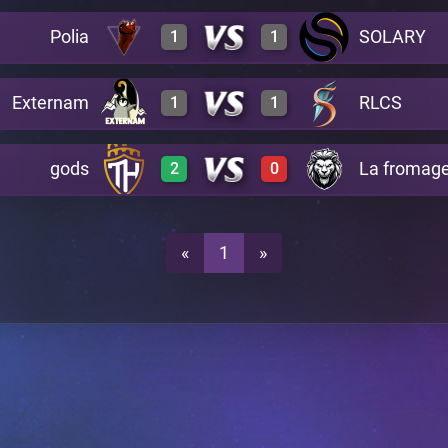
Polia
SOLARY
1
1
3
0
A41
Externam
RLCS
1
1
0
3
A41
0
3
A41
gods
La fromage
2
0
0
3
A41
2
0
A41
3
0
A41
«
1
»
3
0
A41
3
2
A41