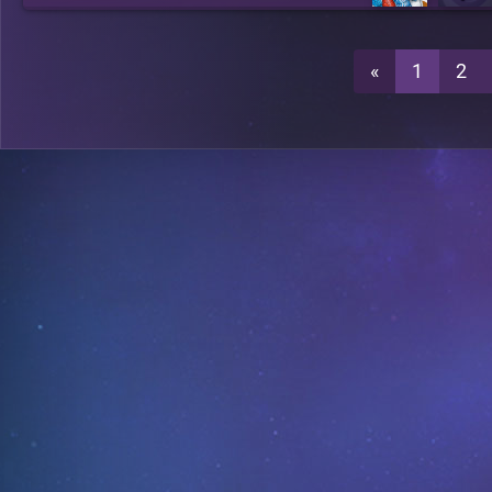
«
1
2