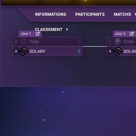
INFORMATIONS
PARTICIPANTS
MATCHS
CLASSEMENT
Jour 1
Jour 2
Polia
1
Smile
3
2
SOLARY
2
SOLA
4
4