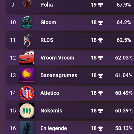
9
Polia
19
67.9%
10
Gloom
18
64.2%
11
RLCS
18
62.5%
12
Vroom Vroom
18
62.03%
13
Bananagrumes
18
61.04%
14
Atletico
18
60.49%
15
Nokomis
18
60.39%
16
En legende
18
58.13%