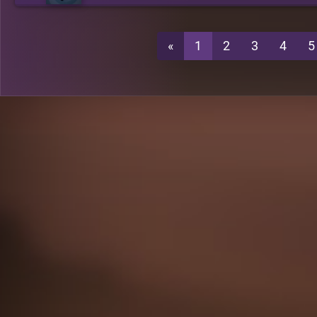
«
1
2
3
4
5