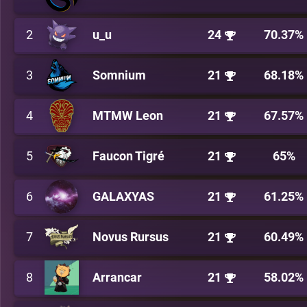
2
u_u
24
70.37%
3
Somnium
21
68.18%
4
MTMW Leon
21
67.57%
5
Faucon Tigré
21
65%
6
GALAXYAS
21
61.25%
7
Novus Rursus
21
60.49%
8
Arrancar
21
58.02%