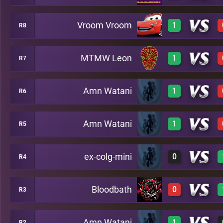
Vroom Vroom
1
R8
3
A46
3
A22
MTMW Leon
1
R7
2
A33
Amn Watani
1
R6
A22
2
A37
Amn Watani
1
R5
3
A2
ex-colg-mini
0
R4
3
A5
Bloodbath
0
R3
-1
A35
Amn Watani
1
R2