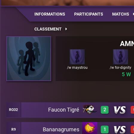
INFORMATIONS
PARTICIPANTS
MATCHS
CLASSEMENT
AMN
/w maystrou
/w for-dignity
5
Faucon Tigré
2
RO32
Bananagrumes
1
R9
3
A30