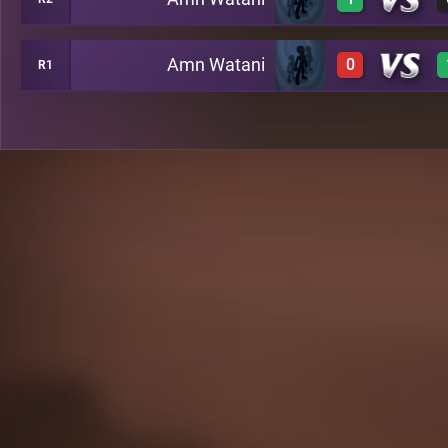
0
A20
Amn Watani
0
R1
3
C50
-1
B15