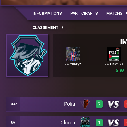
INFORMATIONS
PARTICIPANTS
MATCHS
CLASSEMENT
I
/w Yunkyz
/w Chichiks
5
Polia
2
RO32
Gloom
1
R9
3
A30