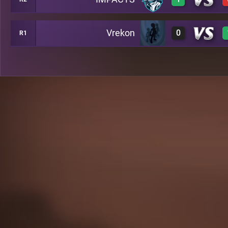
3
A20
Vrekon
0
R1
3
A50
-1
C15