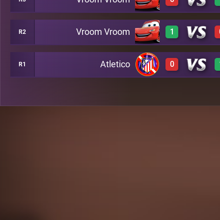
3
A35
Vroom Vroom
1
R2
0
A20
Atletico
0
R1
3
A50
-1
C15