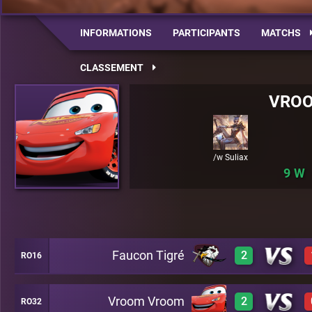
INFORMATIONS
PARTICIPANTS
MATCHS
CLASSEMENT
VRO
/w Suliax
9
Faucon Tigré
2
RO16
Vroom Vroom
2
RO32
3
A23