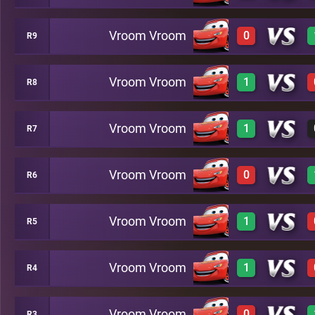
Vroom Vroom
0
R9
3
A30
0
A39
Vroom Vroom
1
R8
0
A46
3
A22
Vroom Vroom
1
R7
3
A39
2
A33
Vroom Vroom
0
R6
A22
3
A37
Vroom Vroom
1
R5
0
A2
Vroom Vroom
1
R4
3
A5
Vroom Vroom
0
R3