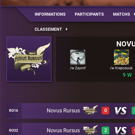
INFORMATIONS
PARTICIPANTS
MATCHS
CLASSEMENT
NOVU
/w Zayrof
/w Kreposuuk
9
Novus Rursus
0
RO16
Novus Rursus
2
RO32
-1
A23