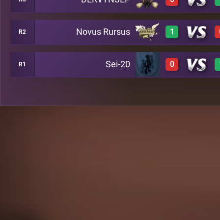
3
A35
Novus Rursus
1
R2
-1
A20
Sei-20
0
R1
3
A50
-1
A15