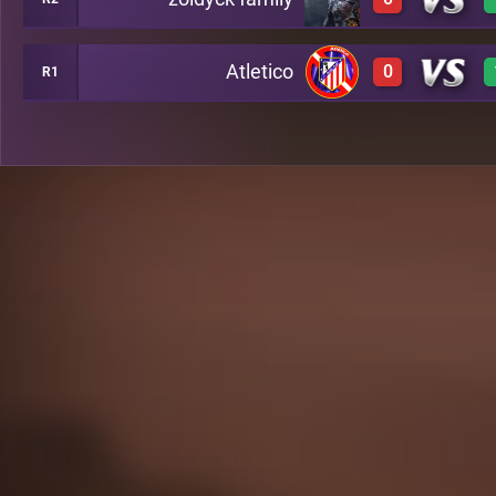
-1
A20
Atletico
0
R1
0
B50
-1
C15