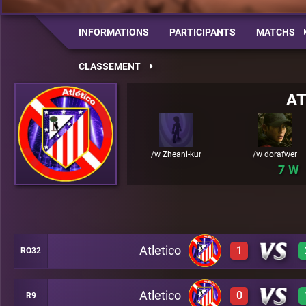
INFORMATIONS
PARTICIPANTS
MATCHS
CLASSEMENT
AT
/w Zheani-kur
/w dorafwer
7
Atletico
1
RO32
Atletico
0
R9
3
A30