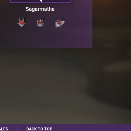
Sagarmatha
ALES
BACK TO TOP