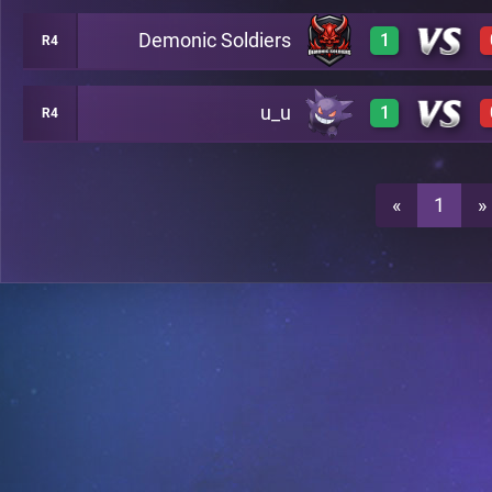
Demonic Soldiers
1
R4
1
A20
u_u
1
R4
1
A20
1
A20
«
1
»