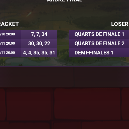
RACKET
LOSER
7, 7, 34
QUARTS DE FINALE 1
/10 20:00
30, 30, 22
QUARTS DE FINALE 2
/11 20:00
4, 4, 35, 35, 31
DEMI-FINALES 1
/11 20:00