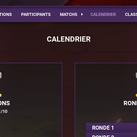
TIONS
PARTICIPANTS
MATCHS
CALENDRIER
CLAS
CALENDRIER
ONS
RON
1/10
RONDE 1