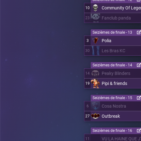
Community Of Lege
10
Fanclub panda
23
Seizièmes de finale - 13
Polia
3
Les Bras KC
30
Seizièmes de finale - 14
Peaky Blinders
14
Pipi & friends
19
Seizièmes de finale - 15
Cosa Nostra
6
Outbreak
27
Seizièmes de finale - 16
VU LA HAINE QUE J'
11