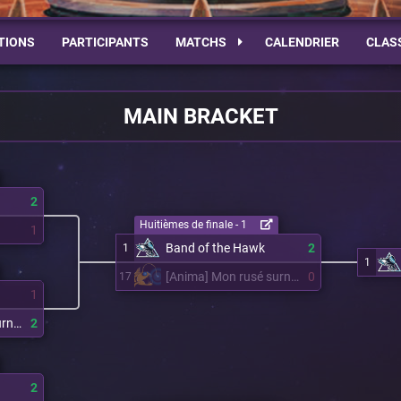
TIONS
PARTICIPANTS
MATCHS
CALENDRIER
CLAS
MAIN BRACKET
2
Huitièmes de finale - 1
1
Band of the Hawk
2
1
1
[Anima] Mon rusé surnom
0
17
1
[Anima] Mon rusé surnom
2
2