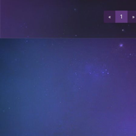
0
A18
«
1
»
0
A21
A20