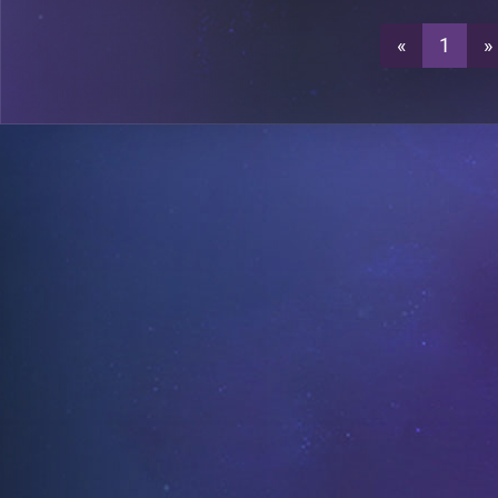
«
1
»