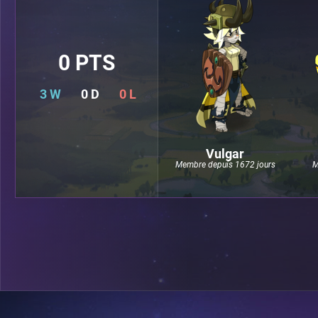
0 PTS
3 W
0 D
0 L
Vulgar
Membre depuis 1672 jours
M